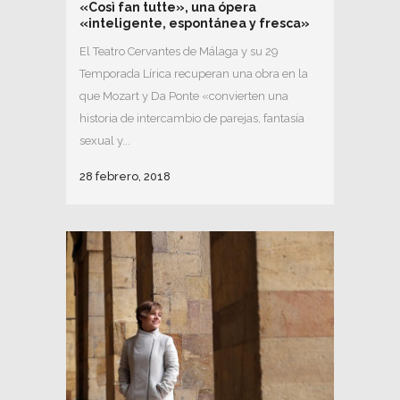
«Così fan tutte», una ópera
«inteligente, espontánea y fresca»
El Teatro Cervantes de Málaga y su 29
Temporada Lírica recuperan una obra en la
que Mozart y Da Ponte «convierten una
historia de intercambio de parejas, fantasía
sexual y...
28 febrero, 2018