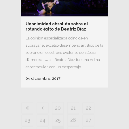
Unanimidad absoluta sobre el
rotundo éxito de Beatriz Díaz
La opinión especializada coincide en
subrayar el excelso desempeño artístico de la
soprano en el estreno ovetense de «L’elisir
d’amore» → «… Beatriz Díaz fue una Adina
espectacular, con un desparpajo...
05 diciembre, 2017
20
21
22
23
24
25
26
27