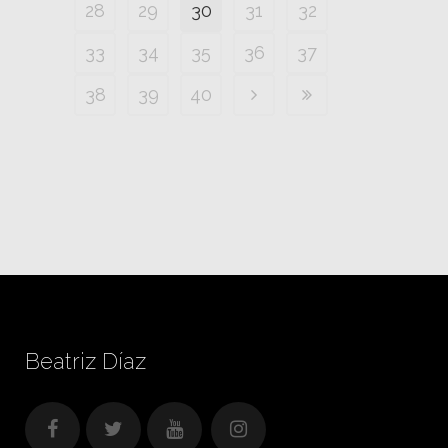
28
29
30
31
32
33
34
35
36
37
38
39
40
Beatriz Díaz