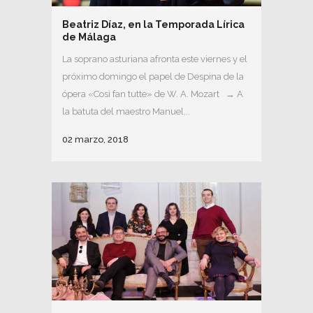
Beatriz Díaz, en la Temporada Lírica
de Málaga
La soprano asturiana afronta este viernes y el
próximo domingo el papel de Despina de la
ópera «Così fan tutte» de W. A. Mozart → A
la batuta del maestro Manuel...
02 marzo, 2018