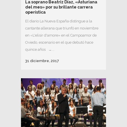
La soprano Beatriz Díaz, «Asturiana
del mes» por su brillante carrera
operística
El diario La Nueva España distingue a la
cantante allerana que triunfó en noviembre
en «L'elisir d'amore» en el Campoamor de
Oviedo, escenario en el que debutó hace
quince años →...
31 diciembre, 2017