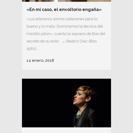
«En mi caso, el envoltorio engaña»
«Los alleranos somos cabezones para lo
bueno y lo malo. Dominamos la técnica del
martillo pilón», cuenta la soprano de Boo del
secreto de su éxito → Beatriz Díaz (Boo,
1981)...
14 enero, 2018